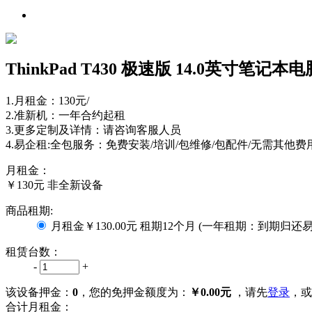
ThinkPad T430 极速版 14.0英寸笔记本电脑(
1.月租金：130元/
2.准新机：一年合约起租
3.更多定制及详情：请咨询客服人员
4.易企租:全包服务：免费安装/培训/包维修/包配件/无需其他费用..
月租金：
￥130元
非全新设备
商品租期:
月租金
￥130.00元
租期
12个月
(
一年租期：到期归还
租赁台数：
-
+
该设备押金：
0
，您的免押金额度为：
￥0.00元
，请先
登录
，或
合计月租金：