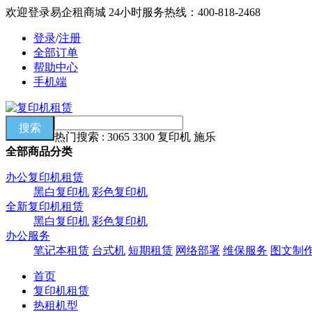
欢迎登录易企租商城
24小时服务热线：400-818-2468
登录
/
注册
全部订单
帮助中心
手机端
热门搜索 : 3065 3300 复印机 施乐
全部商品分类
办公复印机租赁
黑白复印机
彩色复印机
全新复印机租赁
黑白复印机
彩色复印机
办公服务
笔记本租赁
台式机
短期租赁
网络部署
维保服务
图文制
首页
复印机租赁
热租机型