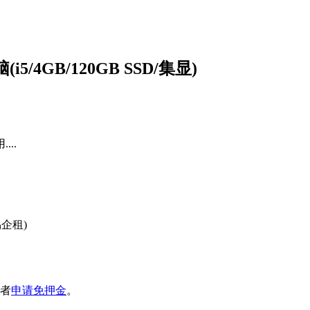
i5/4GB/120GB SSD/集显)
..
易企租
)
者
申请免押金
。